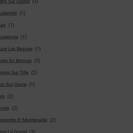
igny Sur Ouche
dreville
uix
ussenois
uze Les Beaune
azey En Morvan
ssey Sur Tille
ion Sur Ource
oin
ncey
sserotte Et Montenaille
ssy Le Grand