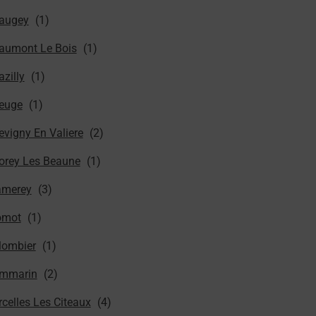
augey
aumont Le Bois
zilly
euge
evigny En Valiere
orey Les Beaune
amerey
omot
lombier
mmarin
rcelles Les Citeaux