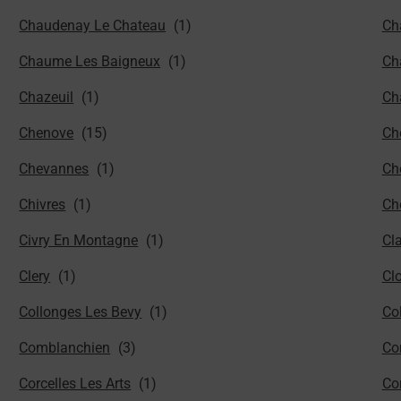
Chaudenay Le Chateau
Ch
Chaume Les Baigneux
Ch
Chazeuil
Cha
Chenove
Ch
Chevannes
Ch
Chivres
Ch
Civry En Montagne
Cl
Clery
Cl
Collonges Les Bevy
Co
Comblanchien
Co
Corcelles Les Arts
Co