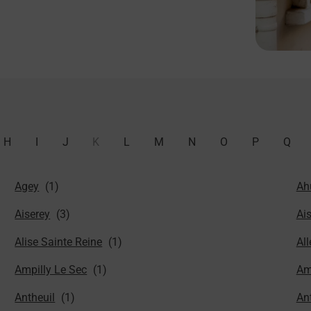
H
I
J
K
L
M
N
O
P
Q
Agey
Ah
Aiserey
Ai
Alise Sainte Reine
All
Ampilly Le Sec
Am
Antheuil
Ant