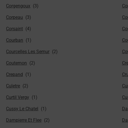
Corgengoux
Co
Corpeau
Co
Corsaint
Co
Courban
Co
Courcelles Les Semur
Co
Couternon
Cr
Crepand
Cr
Culetre
Cu
Curtil Vergy
Cu
Cussy Le Chatel
Da
Dampierre Et Flee
Da