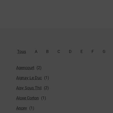
Tous
A
B
C
D
E
F
G
Agencourt
Aignay Le Duc
Aisy Sous Thil
Aloxe Corton
Ancey