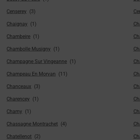
Censerey
Cer
Chaignay
Ch
Chambeire
Ch
Chambolle Musigny
Ch
Champagne Sur Vingeanne
Ch
Champeau En Morvan
Ch
Chanceaux
Ch
Charencey
Ch
Charny
Ch
Chassagne Montrachet
Ch
Chatellenot
Cha