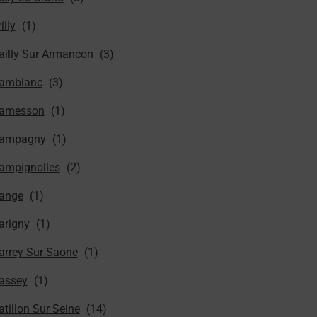
illy
ailly Sur Armancon
amblanc
amesson
ampagny
ampignolles
ange
arigny
arrey Sur Saone
assey
tillon Sur Seine