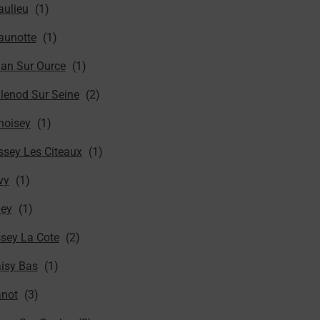
aulieu
aunotte
lan Sur Ource
llenod Sur Seine
noisey
ssey Les Citeaux
vy
ley
ssey La Cote
aisy Bas
anot