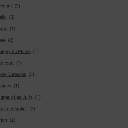
cenant
illy
rans
hee
bigny En Plaine
ricourt
xey Duresses
osnes
igneux Les Juifs
rd Le Regulier
rjon