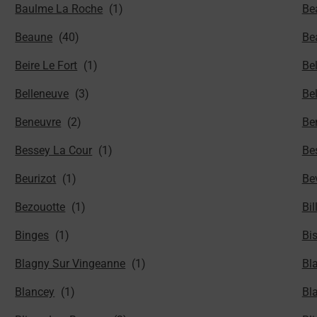
Baulme La Roche
Be
Beaune
Be
Beire Le Fort
Be
Belleneuve
Be
Beneuvre
Be
Bessey La Cour
Be
Beurizot
Be
Bezouotte
Bil
Binges
Bi
Blagny Sur Vingeanne
Bl
Blancey
Bl