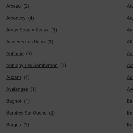
Arceau
Ar
Arconcey
Arg
Arnay Sous Vitteaux
Ar
Asnieres Les Dijon
At
Aubaine
Au
Aubigny Les Sombernon
Aut
Auxant
Au
Avelanges
Av
Bagnot
Ba
Barbirey Sur Ouche
Ba
Barges
Ba