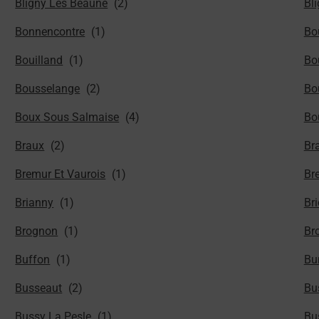
Bligny Les Beaune
Bl
Bonnencontre
Bou
Bouilland
Bo
Bousselange
Bo
Boux Sous Salmaise
Bo
Braux
Br
Bremur Et Vaurois
Bre
Brianny
Br
Brognon
Br
Buffon
Bu
Busseaut
Bu
Bussy La Pesle
Bu