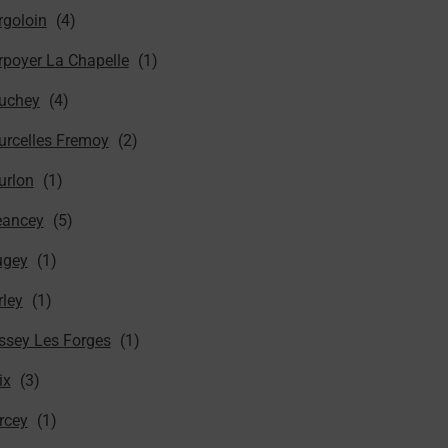
rgoloin
rpoyer La Chapelle
uchey
urcelles Fremoy
urlon
eancey
ugey
rley
ssey Les Forges
ix
rcey