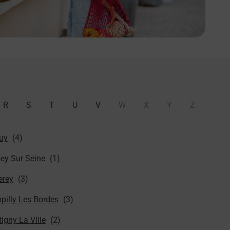
R
S
T
U
V
W
X
Y
Z
uy
sey Sur Seine
erey
pilly Les Bordes
igny La Ville