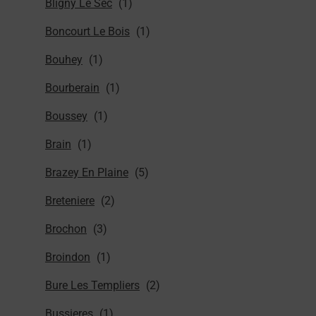
Bligny Le Sec
Boncourt Le Bois
Bouhey
Bourberain
Boussey
Brain
Brazey En Plaine
Breteniere
Brochon
Broindon
Bure Les Templiers
Bussieres