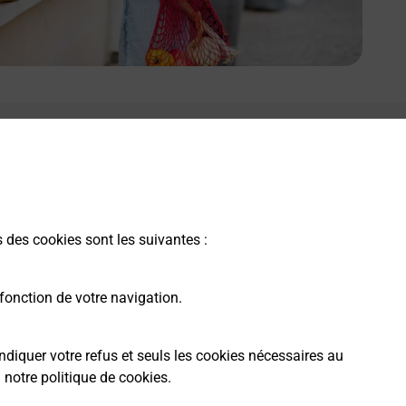
e lien s'ouvre dans un nouvel onglet
Boîte aux lettres La Poste
Prochaine collecte du courrier
lundi
à
08h30
1 Rue De Savolles
s des cookies sont les suivantes :
21310
Belleneuve
fonction de votre navigation.
Itinéraire
ndiquer votre refus et seuls les cookies nécessaires au
a
notre politique de cookies
.