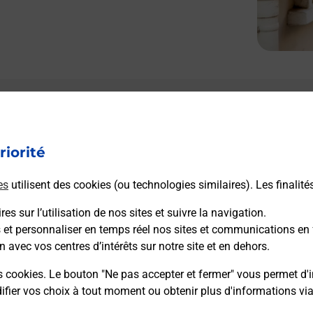
Le lien s'ouvre dans un nouvel onglet
L
Boîte aux lettres La Poste
riorité
Prochaine collecte du courrier
lundi
à
08h00
Grande Rue
es
utilisent des cookies (ou technologies similaires). Les finalité
21310
Belleneuve
es sur l’utilisation de nos sites et suivre la navigation.
s et personnaliser en temps réel nos sites et communications en 
Itinéraire
n avec vos centres d’intérêts sur notre site et en dehors.
s cookies. Le bouton "Ne pas accepter et fermer" vous permet d'i
fier vos choix à tout moment ou obtenir plus d'informations vi