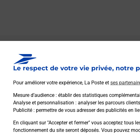
Le lien s'ouvre dans un nouvel onglet
Boîte aux lettres La Poste
Le respect de votre vie privée, notre p
Prochaine collecte du courrier
lundi
à
08h30
23 Rue Du Mont
Pour améliorer votre expérience, La Poste et
ses partenair
21310
Belleneuve
Mesure d’audience
: établir des statistiques complémentair
Analyse et personnalisation
: analyser les parcours client
Itinéraire
Publicité
: permettre de vous adresser des publicités en lie
En cliquant sur "Accepter et fermer" vous acceptez tous le
fonctionnement du site seront déposés. Vous pouvez modi