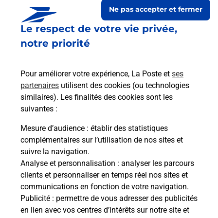
Ne pas accepter et fermer
Le respect de votre vie privée,
notre priorité
Pour améliorer votre expérience, La Poste et
ses
partenaires
utilisent des cookies (ou technologies
similaires). Les finalités des cookies sont les
suivantes :
Le lien s'ouvre dans un nouvel onglet
Boîte aux lettres La Poste
Mesure d’audience
: établir des statistiques
complémentaires sur l’utilisation de nos sites et
Collecte du courrier aujourd'hui à
09h00
suivre la navigation.
3 Place Francois Robert
Analyse et personnalisation
: analyser les parcours
21310
Bezouotte
clients et personnaliser en temps réel nos sites et
communications en fonction de votre navigation.
Itinéraire
Publicité
: permettre de vous adresser des publicités
en lien avec vos centres d’intérêts sur notre site et