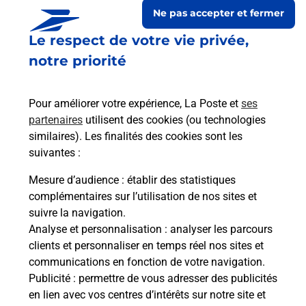
Ne pas accepter et fermer
Le respect de votre vie privée,
notre priorité
Pour améliorer votre expérience, La Poste et
ses
partenaires
utilisent des cookies (ou technologies
similaires). Les finalités des cookies sont les
suivantes :
Le lien s'ouvre dans un nouvel onglet
Boîte aux lettres La Poste
Mesure d’audience
: établir des statistiques
complémentaires sur l’utilisation de nos sites et
Prochaine collecte du courrier
lundi
à
09h00
suivre la navigation.
2 Rue De La Liberte
Analyse et personnalisation
: analyser les parcours
21230
Maligny
clients et personnaliser en temps réel nos sites et
communications en fonction de votre navigation.
Itinéraire
Publicité
: permettre de vous adresser des publicités
en lien avec vos centres d’intérêts sur notre site et