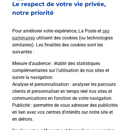
Le respect de votre vie privée,
Le lien s'ouvre dans un nouvel onglet
Boîte aux lettres La Poste
notre priorité
Collecte du courrier aujourd'hui à
09h00
Pour améliorer votre expérience, La Poste et
ses
5 Rue Jean Diard
partenaires
utilisent des cookies (ou technologies
21430
Blanot
similaires). Les finalités des cookies sont les
suivantes :
Itinéraire
Mesure d’audience
: établir des statistiques
complémentaires sur l’utilisation de nos sites et
Le lien s'ouvre dans un nouvel onglet
suivre la navigation.
Boîte aux lettres La Poste
Analyse et personnalisation
: analyser les parcours
Collecte du courrier aujourd'hui à
09h00
clients et personnaliser en temps réel nos sites et
communications en fonction de votre navigation.
12 Rue De L Eglise
Publicité
: permettre de vous adresser des publicités
21430
Blanot
en lien avec vos centres d’intérêts sur notre site et
en dehors.
Itinéraire