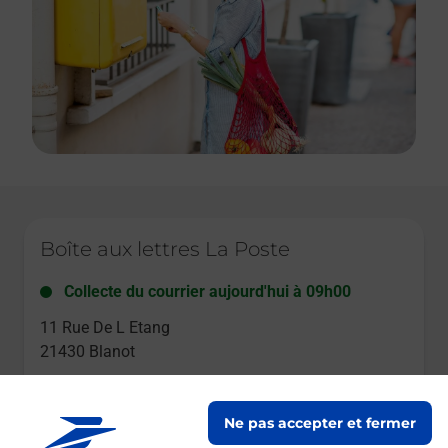
Le lien s'ouvre dans un nouvel onglet
Boîte aux lettres La Poste
Collecte du courrier aujourd'hui à
09h00
11 Rue De L Etang
21430
Blanot
Itinéraire
Ne pas accepter et fermer