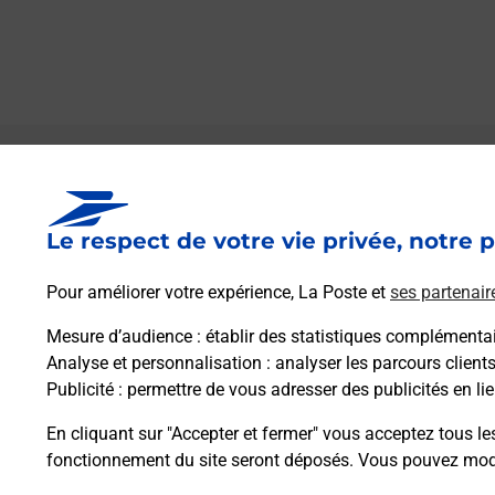
Le lien s'ouvre dans un nouvel onglet
Boîte aux lettres La Poste
Le respect de votre vie privée, notre p
Collecte du courrier aujourd'hui à
09h00
1 Rue De La Ferme
Pour améliorer votre expérience, La Poste et
ses partenair
21160
Flavignerot
Mesure d’audience
: établir des statistiques complémentair
Analyse et personnalisation
: analyser les parcours client
Itinéraire
Publicité
: permettre de vous adresser des publicités en lie
En cliquant sur "Accepter et fermer" vous acceptez tous le
fonctionnement du site seront déposés. Vous pouvez modi