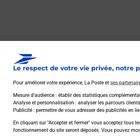
Le lien s'ouvre dans un nouvel onglet
Boîte aux lettres La Poste
Le respect de votre vie privée, notre p
Prochaine collecte du courrier
lundi
à
09h00
1 Rue De La Chaume
Pour améliorer votre expérience, La Poste et
ses partenair
21210
Montlay En Auxois
Mesure d’audience
: établir des statistiques complémentair
Analyse et personnalisation
: analyser les parcours client
Itinéraire
Publicité
: permettre de vous adresser des publicités en lie
En cliquant sur "Accepter et fermer" vous acceptez tous le
fonctionnement du site seront déposés. Vous pouvez modi