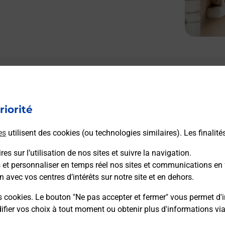
Le lien s'ouvre dans un nouvel onglet
Boîte aux lettres La Poste
riorité
Prochaine collecte du courrier
lundi
à
09h00
17 Route Imperiale
es
utilisent des cookies (ou technologies similaires). Les finalité
21210
Montlay En Auxois
es sur l’utilisation de nos sites et suivre la navigation.
s et personnaliser en temps réel nos sites et communications en 
Itinéraire
n avec vos centres d’intérêts sur notre site et en dehors.
s cookies. Le bouton "Ne pas accepter et fermer" vous permet d'i
fier vos choix à tout moment ou obtenir plus d'informations vi