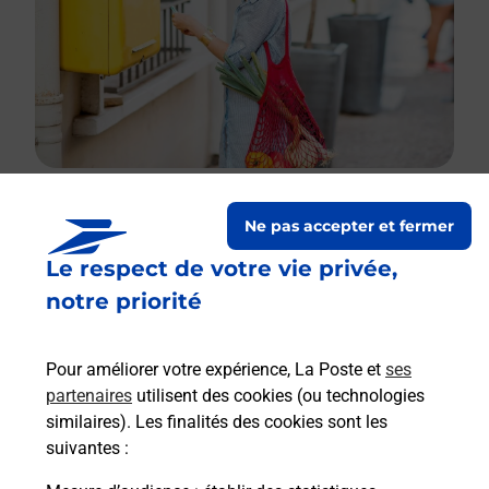
Ne pas accepter et fermer
Le lien s'ouvre dans un nouvel onglet
Le respect de votre vie privée,
Boîte aux lettres La Poste
notre priorité
Collecte du courrier aujourd'hui à
09h00
3 Rue Du Tertre
Pour améliorer votre expérience, La Poste et
ses
21290
Gurgy Le Chateau
partenaires
utilisent des cookies (ou technologies
similaires). Les finalités des cookies sont les
Itinéraire
suivantes :