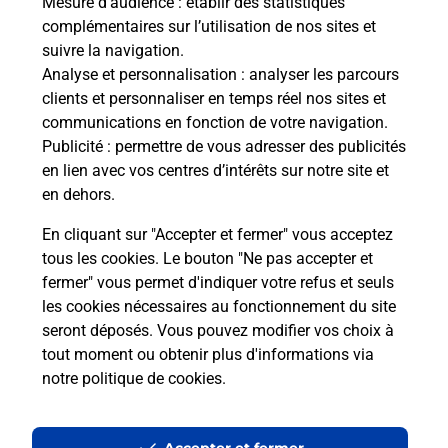
Mesure d’audience
: établir des statistiques
Le lien s'ouvre dans un nouvel onglet
complémentaires sur l’utilisation de nos sites et
Boîte aux lettres La Poste
suivre la navigation.
Analyse et personnalisation
: analyser les parcours
Collecte du courrier aujourd'hui à
09h00
clients et personnaliser en temps réel nos sites et
1 Rue Des Paux
communications en fonction de votre navigation.
21290
Gurgy Le Chateau
Publicité
: permettre de vous adresser des publicités
en lien avec vos centres d’intérêts sur notre site et
Itinéraire
en dehors.
En cliquant sur "Accepter et fermer" vous acceptez
tous les cookies. Le bouton "Ne pas accepter et
Localiser
Liste Boîtes aux lettres
Côte-d'Or
fermer" vous permet d'indiquer votre refus et seuls
Gurgy Le Chateau
les cookies nécessaires au fonctionnement du site
seront déposés. Vous pouvez modifier vos choix à
tout moment ou obtenir plus d'informations via
notre politique de cookies
.
Plan du site
Accessibilité : partiellement conforme