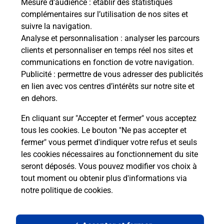
Mesure d’audience
: établir des statistiques
complémentaires sur l’utilisation de nos sites et
Le lien s'ouvre dans un nouvel onglet
suivre la navigation.
Boîte aux Lettres La Poste
Analyse et personnalisation
: analyser les parcours
Prochaine collecte du courrier
jeudi
à
09h00
clients et personnaliser en temps réel nos sites et
communications en fonction de votre navigation.
4 Rue De Chatellenot
Publicité
: permettre de vous adresser des publicités
21320
Arconcey
en lien avec vos centres d’intérêts sur notre site et
en dehors.
Itinéraire
En cliquant sur "Accepter et fermer" vous acceptez
tous les cookies. Le bouton "Ne pas accepter et
fermer" vous permet d'indiquer votre refus et seuls
Localiser
Liste Boîtes aux lettres
Côte-d'Or
Arconcey
les cookies nécessaires au fonctionnement du site
seront déposés. Vous pouvez modifier vos choix à
tout moment ou obtenir plus d'informations via
notre politique de cookies
.
Plan du site