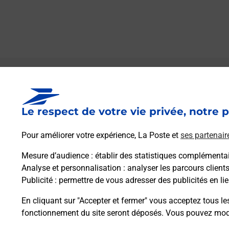
Le lien s'ouvre dans un nouvel onglet
Boîte aux lettres La Poste
Le respect de votre vie privée, notre p
Prochaine collecte du courrier
samedi
à
09h00
Pour améliorer votre expérience, La Poste et
ses partenair
2 Rue De Travot
21580
Avot
Mesure d’audience
: établir des statistiques complémentair
Analyse et personnalisation
: analyser les parcours client
Publicité
: permettre de vous adresser des publicités en lie
Itinéraire
En cliquant sur "Accepter et fermer" vous acceptez tous le
fonctionnement du site seront déposés. Vous pouvez modi