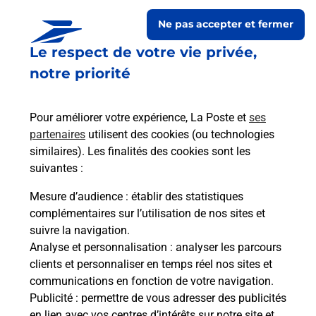
Ne pas accepter et fermer
Le respect de votre vie privée,
notre priorité
Pour améliorer votre expérience, La Poste et
ses
partenaires
utilisent des cookies (ou technologies
similaires). Les finalités des cookies sont les
Le lien s'ouvre dans un nouvel onglet
suivantes :
Boîte aux lettres La Poste
Mesure d’audience
: établir des statistiques
Prochaine collecte du courrier
vendredi
à
complémentaires sur l’utilisation de nos sites et
09h00
suivre la navigation.
Analyse et personnalisation
: analyser les parcours
6 Rue De La Chapelle
clients et personnaliser en temps réel nos sites et
21460
Vieux Chateau
communications en fonction de votre navigation.
Publicité
: permettre de vous adresser des publicités
Itinéraire
en lien avec vos centres d’intérêts sur notre site et