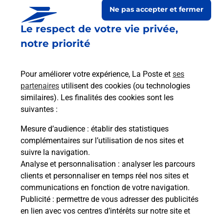
Ne pas accepter et fermer
Le respect de votre vie privée,
notre priorité
Pour améliorer votre expérience, La Poste et
ses
partenaires
utilisent des cookies (ou technologies
similaires). Les finalités des cookies sont les
suivantes :
Le lien s'ouvre dans un nouvel onglet
Boîte aux lettres La Poste
Mesure d’audience
: établir des statistiques
complémentaires sur l’utilisation de nos sites et
Prochaine collecte du courrier
samedi
à
08h00
suivre la navigation.
6 Rue Du Bourg
Analyse et personnalisation
: analyser les parcours
21310
Tanay
clients et personnaliser en temps réel nos sites et
communications en fonction de votre navigation.
Itinéraire
Publicité
: permettre de vous adresser des publicités
en lien avec vos centres d’intérêts sur notre site et