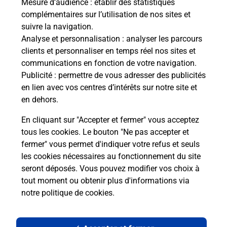
Mesure d’audience
: établir des statistiques
complémentaires sur l’utilisation de nos sites et
Le lien s'ouvre dans un nouvel onglet
suivre la navigation.
Boîte aux lettres La Poste
Analyse et personnalisation
: analyser les parcours
Prochaine collecte du courrier
lundi
à
09h00
clients et personnaliser en temps réel nos sites et
communications en fonction de votre navigation.
49 Rue D Aval
Publicité
: permettre de vous adresser des publicités
21120
Til Chatel
en lien avec vos centres d’intérêts sur notre site et
en dehors.
Itinéraire
En cliquant sur "Accepter et fermer" vous acceptez
tous les cookies. Le bouton "Ne pas accepter et
fermer" vous permet d'indiquer votre refus et seuls
Localiser
Liste Boîtes aux lettres
Côte-d'Or
Til Chatel
les cookies nécessaires au fonctionnement du site
seront déposés. Vous pouvez modifier vos choix à
tout moment ou obtenir plus d'informations via
notre politique de cookies
.
Plan du site