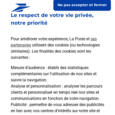
Ne pas accepter et fermer
Le respect de votre vie privée,
notre priorité
Pour améliorer votre expérience, La Poste et
ses
partenaires
utilisent des cookies (ou technologies
similaires). Les finalités des cookies sont les
suivantes :
Le lien s'ouvre dans un nouvel onglet
Boîte aux lettres La Poste
Mesure d’audience
: établir des statistiques
complémentaires sur l’utilisation de nos sites et
Collecte du courrier aujourd'hui à
09h00
suivre la navigation.
2 Rue De L Eglise
Analyse et personnalisation
: analyser les parcours
21400
Villiers Le Duc
clients et personnaliser en temps réel nos sites et
communications en fonction de votre navigation.
Itinéraire
Publicité
: permettre de vous adresser des publicités
en lien avec vos centres d’intérêts sur notre site et