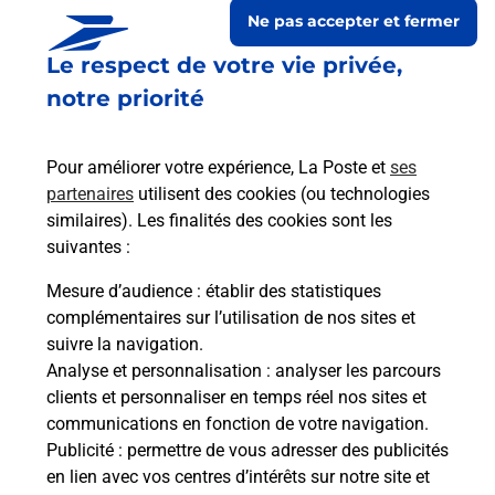
Ne pas accepter et fermer
Le respect de votre vie privée,
notre priorité
Pour améliorer votre expérience, La Poste et
ses
partenaires
utilisent des cookies (ou technologies
similaires). Les finalités des cookies sont les
suivantes :
Le lien s'ouvre dans un nouvel onglet
Boîte aux lettres La Poste
Mesure d’audience
: établir des statistiques
complémentaires sur l’utilisation de nos sites et
Collecte du courrier aujourd'hui à
09h00
suivre la navigation.
Rue De Pichanges
Analyse et personnalisation
: analyser les parcours
21490
Flacey
clients et personnaliser en temps réel nos sites et
communications en fonction de votre navigation.
Itinéraire
Publicité
: permettre de vous adresser des publicités
en lien avec vos centres d’intérêts sur notre site et