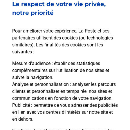
Le respect de votre vie privée,
Le lien s'ouvre dans un nouvel onglet
Boîte aux lettres La Poste
notre priorité
Collecte du courrier aujourd'hui à
09h00
Pour améliorer votre expérience, La Poste et
ses
1 Rue De Champignolles
partenaires
utilisent des cookies (ou technologies
21230
Lacanche
similaires). Les finalités des cookies sont les
suivantes :
Itinéraire
Mesure d’audience
: établir des statistiques
complémentaires sur l’utilisation de nos sites et
Le lien s'ouvre dans un nouvel onglet
suivre la navigation.
Boîte aux lettres La Poste
Analyse et personnalisation
: analyser les parcours
Collecte du courrier aujourd'hui à
09h00
clients et personnaliser en temps réel nos sites et
communications en fonction de votre navigation.
33 Grande Rue
Publicité
: permettre de vous adresser des publicités
21230
Lacanche
en lien avec vos centres d’intérêts sur notre site et
en dehors.
Itinéraire