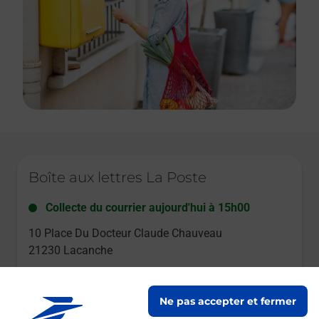
Le lien s'ouvre dans un nouvel onglet
Boîte aux lettres La Poste
Collecte du courrier aujourd'hui à
15h00
10 Place Du Docteur Claude Chauveau
21230
Lacanche
Itinéraire
Ne pas accepter et fermer