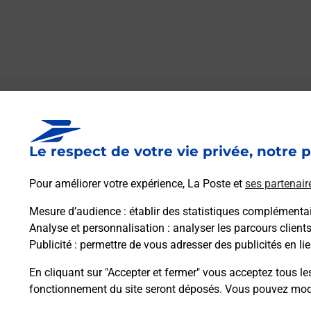
Le lien s'ouvre dans un nouvel onglet
Boîte aux lettres La Poste
Le respect de votre vie privée, notre p
Prochaine collecte du courrier
samedi
à
09h00
Pour améliorer votre expérience, La Poste et
ses partenair
19 Grande Rue
21330
Poincon Les Larrey
Mesure d’audience
: établir des statistiques complémentair
Analyse et personnalisation
: analyser les parcours client
Publicité
: permettre de vous adresser des publicités en lie
Itinéraire
En cliquant sur "Accepter et fermer" vous acceptez tous le
fonctionnement du site seront déposés. Vous pouvez modi