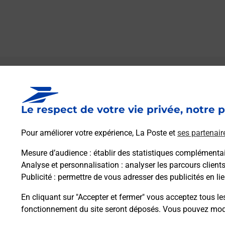
Le lien s'ouvre dans un nouvel onglet
Boîte aux Lettres La Poste
Le respect de votre vie privée, notre p
Prochaine collecte du courrier
samedi
à
09h00
Pour améliorer votre expérience, La Poste et
ses partenair
19 Rue Du Lavoir
21360
Colombier
Mesure d’audience
: établir des statistiques complémentair
Analyse et personnalisation
: analyser les parcours client
Publicité
: permettre de vous adresser des publicités en lie
Itinéraire
En cliquant sur "Accepter et fermer" vous acceptez tous le
fonctionnement du site seront déposés. Vous pouvez modi