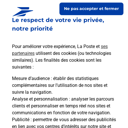
Ne pas accepter et fermer
Le respect de votre vie privée,
notre priorité
Pour améliorer votre expérience, La Poste et
ses
partenaires
utilisent des cookies (ou technologies
similaires). Les finalités des cookies sont les
Le lien s'ouvre dans un nouvel onglet
suivantes :
Boîte aux lettres La Poste
Mesure d’audience
: établir des statistiques
Prochaine collecte du courrier
samedi
à
09h00
complémentaires sur l’utilisation de nos sites et
suivre la navigation.
Place Publique
Analyse et personnalisation
: analyser les parcours
21360
Cussy La Colonne
clients et personnaliser en temps réel nos sites et
communications en fonction de votre navigation.
Itinéraire
Publicité
: permettre de vous adresser des publicités
en lien avec vos centres d’intérêts sur notre site et