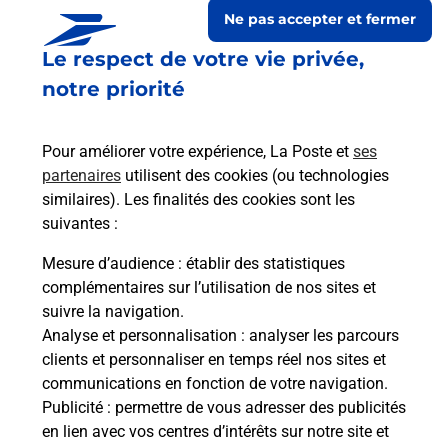
Ne pas accepter et fermer
Le respect de votre vie privée,
notre priorité
Pour améliorer votre expérience, La Poste et
ses
partenaires
utilisent des cookies (ou technologies
similaires). Les finalités des cookies sont les
suivantes :
Le lien s'ouvre dans un nouvel onglet
Boîte aux lettres La Poste
Mesure d’audience
: établir des statistiques
complémentaires sur l’utilisation de nos sites et
Prochaine collecte du courrier
lundi
à
09h00
suivre la navigation.
1 Place De La Mairie
Analyse et personnalisation
: analyser les parcours
21440
Lamargelle
clients et personnaliser en temps réel nos sites et
communications en fonction de votre navigation.
Itinéraire
Publicité
: permettre de vous adresser des publicités
en lien avec vos centres d’intérêts sur notre site et