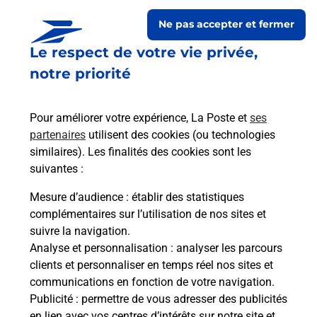
Ne pas accepter et fermer
Le respect de votre vie privée,
notre priorité
Pour améliorer votre expérience, La Poste et
ses
partenaires
utilisent des cookies (ou technologies
similaires). Les finalités des cookies sont les
Le lien s'ouvre dans un nouvel onglet
suivantes :
Boîte aux lettres La Poste
Mesure d’audience
: établir des statistiques
Prochaine collecte du courrier
vendredi
à
complémentaires sur l’utilisation de nos sites et
09h00
suivre la navigation.
Analyse et personnalisation
: analyser les parcours
5 Rue Haute
clients et personnaliser en temps réel nos sites et
21500
Quincerot
communications en fonction de votre navigation.
Publicité
: permettre de vous adresser des publicités
Itinéraire
en lien avec vos centres d’intérêts sur notre site et