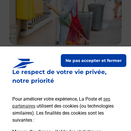
Ne pas accepter et fermer
Le lien s'ouvre dans un nouvel onglet
Le respect de votre vie privée,
Boîte aux lettres La Poste
notre priorité
Collecte du courrier aujourd'hui à
09h00
2 Place De La Gare
Pour améliorer votre expérience, La Poste et
ses
21420
Pernand Vergelesses
partenaires
utilisent des cookies (ou technologies
similaires). Les finalités des cookies sont les
Itinéraire
suivantes :