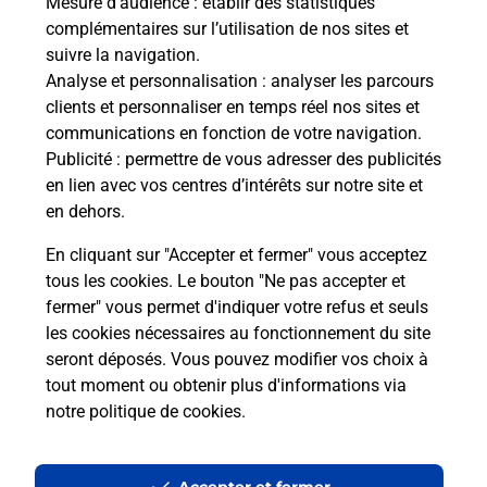
Mesure d’audience
: établir des statistiques
Le lien s'ouvre dans un nouvel onglet
complémentaires sur l’utilisation de nos sites et
Boîte aux lettres La Poste
suivre la navigation.
Analyse et personnalisation
: analyser les parcours
Collecte du courrier aujourd'hui à
09h00
clients et personnaliser en temps réel nos sites et
1 Place De La Mairie
communications en fonction de votre navigation.
21420
Pernand Vergelesses
Publicité
: permettre de vous adresser des publicités
en lien avec vos centres d’intérêts sur notre site et
Itinéraire
en dehors.
En cliquant sur "Accepter et fermer" vous acceptez
tous les cookies. Le bouton "Ne pas accepter et
Localiser
Liste Boîtes aux lettres
Côte-d'Or
fermer" vous permet d'indiquer votre refus et seuls
Pernand Vergelesses
les cookies nécessaires au fonctionnement du site
seront déposés. Vous pouvez modifier vos choix à
tout moment ou obtenir plus d'informations via
notre politique de cookies
.
Plan du site
Accessibilité : partiellement conforme