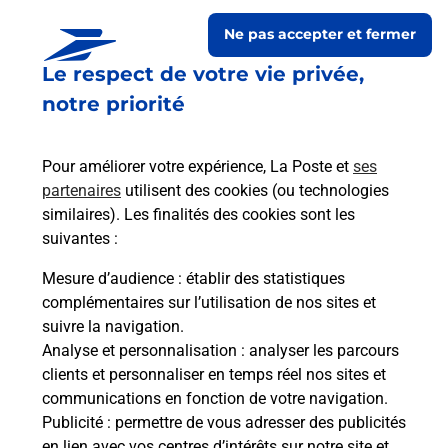
Ne pas accepter et fermer
Le respect de votre vie privée,
notre priorité
Pour améliorer votre expérience, La Poste et
ses
partenaires
utilisent des cookies (ou technologies
similaires). Les finalités des cookies sont les
Le lien s'ouvre dans un nouvel onglet
suivantes :
Boîte aux Lettres La Poste
Mesure d’audience
: établir des statistiques
Prochaine collecte du courrier
vendredi
à
complémentaires sur l’utilisation de nos sites et
09h00
suivre la navigation.
Analyse et personnalisation
: analyser les parcours
3 Grande Rue
clients et personnaliser en temps réel nos sites et
21350
Vesvres
communications en fonction de votre navigation.
Publicité
: permettre de vous adresser des publicités
Itinéraire
en lien avec vos centres d’intérêts sur notre site et