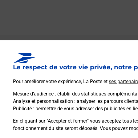
Le lien s'ouvre dans un nouvel onglet
Boîte aux lettres La Poste
Le respect de votre vie privée, notre p
Prochaine collecte du courrier
lundi
à
09h00
5 Grande Rue
Pour améliorer votre expérience, La Poste et
ses partenair
21500
Montigny Montfort
Mesure d’audience
: établir des statistiques complémentair
Analyse et personnalisation
: analyser les parcours client
Itinéraire
Publicité
: permettre de vous adresser des publicités en lie
En cliquant sur "Accepter et fermer" vous acceptez tous le
fonctionnement du site seront déposés. Vous pouvez modi