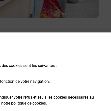
e lien s'ouvre dans un nouvel onglet
Boîte aux lettres La Poste
Prochaine collecte du courrier
lundi
à
09h00
4 Rue Sous La Fontaine De L Orme
s des cookies sont les suivantes :
21500
Montigny Montfort
fonction de votre navigation.
Itinéraire
ndiquer votre refus et seuls les cookies nécessaires au
a
notre politique de cookies
.