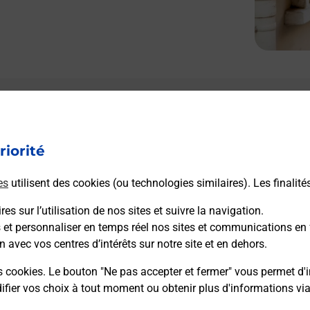
Le lien s'ouvre dans un nouvel onglet
L
Boîte aux lettres La Poste
riorité
Prochaine collecte du courrier
lundi
à
09h00
23 Rue Raymond Sebillotte
es
utilisent des cookies (ou technologies similaires). Les finalité
21500
Montigny Montfort
es sur l’utilisation de nos sites et suivre la navigation.
s et personnaliser en temps réel nos sites et communications en 
Itinéraire
n avec vos centres d’intérêts sur notre site et en dehors.
s cookies. Le bouton "Ne pas accepter et fermer" vous permet d'i
fier vos choix à tout moment ou obtenir plus d'informations vi