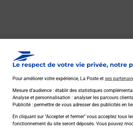
Le lien s'ouvre dans un nouvel onglet
Boîte aux lettres La Poste
Le respect de votre vie privée, notre p
Prochaine collecte du courrier
lundi
à
09h00
4 Rue De L Eglise
Pour améliorer votre expérience, La Poste et
ses partenair
21190
Tailly
Mesure d’audience
: établir des statistiques complémentair
Analyse et personnalisation
: analyser les parcours client
Itinéraire
Publicité
: permettre de vous adresser des publicités en lie
En cliquant sur "Accepter et fermer" vous acceptez tous le
fonctionnement du site seront déposés. Vous pouvez modi