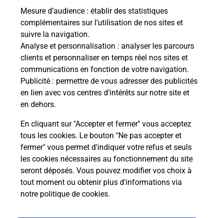
Mesure d’audience
: établir des statistiques
Le lien s'ouvre dans un nouvel onglet
complémentaires sur l’utilisation de nos sites et
Boîte aux Lettres La Poste
suivre la navigation.
Analyse et personnalisation
: analyser les parcours
Prochaine collecte du courrier
lundi
à
15h00
clients et personnaliser en temps réel nos sites et
5 Rue Des Combets
communications en fonction de votre navigation.
21410
Fleurey Sur Ouche
Publicité
: permettre de vous adresser des publicités
en lien avec vos centres d’intérêts sur notre site et
Itinéraire
en dehors.
En cliquant sur "Accepter et fermer" vous acceptez
tous les cookies. Le bouton "Ne pas accepter et
Localiser
Liste Boîtes aux lettres
Côte-d'Or
fermer" vous permet d'indiquer votre refus et seuls
Fleurey Sur Ouche
les cookies nécessaires au fonctionnement du site
seront déposés. Vous pouvez modifier vos choix à
tout moment ou obtenir plus d'informations via
notre politique de cookies
.
Plan du site