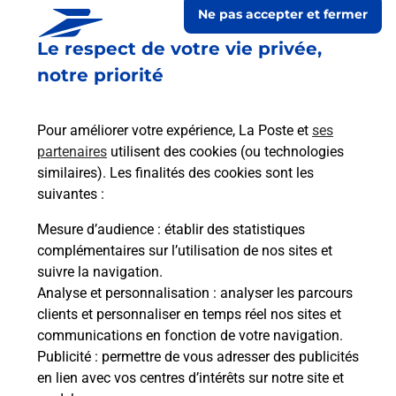
Ne pas accepter et fermer
Le respect de votre vie privée,
notre priorité
Pour améliorer votre expérience, La Poste et
ses
partenaires
utilisent des cookies (ou technologies
similaires). Les finalités des cookies sont les
Le lien s'ouvre dans un nouvel onglet
Boîte aux lettres La Poste
suivantes :
Mesure d’audience
: établir des statistiques
Prochaine collecte du courrier
vendredi
à
complémentaires sur l’utilisation de nos sites et
09h00
suivre la navigation.
24 Grande Rue
Analyse et personnalisation
: analyser les parcours
21500
Athie
clients et personnaliser en temps réel nos sites et
communications en fonction de votre navigation.
Itinéraire
Publicité
: permettre de vous adresser des publicités
en lien avec vos centres d’intérêts sur notre site et