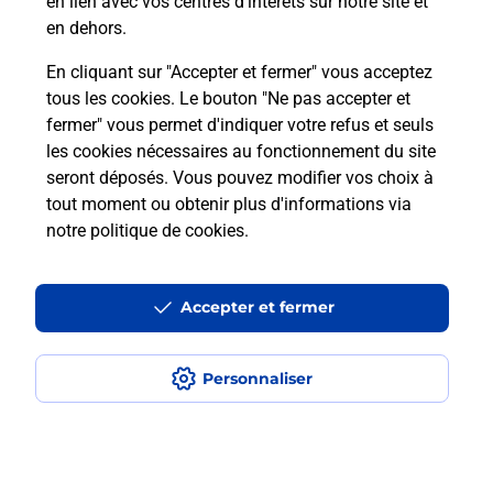
en lien avec vos centres d’intérêts sur notre site et
En savoir plus
Itinéraire
en dehors.
En cliquant sur "Accepter et fermer" vous acceptez
Le lien s'ouvre dans un nouvel onglet
tous les cookies. Le bouton "Ne pas accepter et
Relais Pickup
fermer" vous permet d'indiquer votre refus et seuls
CARREFOUR EXPRESS
les cookies nécessaires au fonctionnement du site
seront déposés. Vous pouvez modifier vos choix à
Fermé
-
ouvre dimanche à
09h00
tout moment ou obtenir plus d'informations via
108 RUE DE HOCHFELDEN
notre politique de cookies
.
67200
STRASBOURG
Accepter et fermer
En savoir plus
Itinéraire
Le lien s'ouvre dans un nouvel onglet
Personnaliser
Relais Pickup
CONSIGNE ELEPHANT BLEU
STRASBOURG