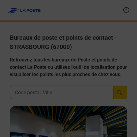
Allez au contenu
Afficher ou masquer la réponse
Afficher ou masquer la réponse
Afficher ou masquer la réponse
Afficher ou masquer la réponse
Afficher ou masquer la réponse
Bureaux de poste et points de contact -
STRASBOURG (67000)
Retrouvez tous les bureaux de Poste et points de
contact La Poste ou utilisez l'outil de localisation pour
visualiser les points les plus proches de chez vous.
Ville, Département, Code Postal