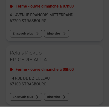
Fermé
-
ouvre dimanche à
07h00
41 AVENUE FRANCOIS MITTERRAND
67200
STRASBOURG
En savoir plus
Itinéraire
Le lien s'ouvre dans un nouvel onglet
Relais Pickup
EPICERIE AU 14
Fermé
-
ouvre dimanche à
08h00
14 RUE DE L ZIEGELAU
67100
STRASBOURG
En savoir plus
Itinéraire