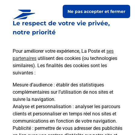
Le lien s'ouvre dans un nouvel onglet
Relais Pickup
Ne pas accepter et fermer
TABAC PRESSE DIETRICH
Le respect de votre vie privée,
Fermé
-
ouvre lundi à
07h30
notre priorité
16 BIS RUE DE MOLSHEIM
67000
STRASBOURG
Pour améliorer votre expérience, La Poste et
ses
partenaires
utilisent des cookies (ou technologies
En savoir plus
Itinéraire
similaires). Les finalités des cookies sont les
suivantes :
Le lien s'ouvre dans un nouvel onglet
Mesure d’audience
: établir des statistiques
Relais Pickup
complémentaires sur l’utilisation de nos sites et
CARREFOUR EXPRESS
suivre la navigation.
Analyse et personnalisation
: analyser les parcours
Fermé
-
ouvre lundi à
07h00
clients et personnaliser en temps réel nos sites et
2 RUE DE RATHSAMHAUSEN
communications en fonction de votre navigation.
67100
STRASBOURG
Publicité
: permettre de vous adresser des publicités