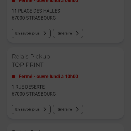
Fermé
-
ouvre lundi à
08h00
11 PLACE DES HALLES
67000
STRASBOURG
En savoir plus
Itinéraire
Le lien s'ouvre dans un nouvel onglet
Relais Pickup
TOP PRINT
Fermé
-
ouvre lundi à
10h00
1 RUE DESERTE
67000
STRASBOURG
En savoir plus
Itinéraire
Le lien s'ouvre dans un nouvel onglet