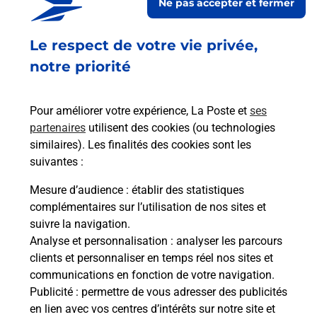
Ne pas accepter et fermer
Souscrire à la téléassistance
Le respect de votre vie privée,
Besoin d’un système de téléassistance à l’intérieur
et/ou à l’extérieur de votre domicile ? Découvrez
notre priorité
les offres téléalarme dans votre bureau de Poste à
STRASBOURG FONDERIE.
Pour améliorer votre expérience, La Poste et
ses
partenaires
utilisent des cookies (ou technologies
En savoir plus
similaires). Les finalités des cookies sont les
En savoir plus
suivantes :
Mesure d’audience
: établir des statistiques
Impression photo
complémentaires sur l’utilisation de nos sites et
suivre la navigation.
Imprimez vos photos à STRASBOURG FONDERIE
Analyse et personnalisation
: analyser les parcours
(67000) près de chez vous en bureau de Poste
clients et personnaliser en temps réel nos sites et
grâce aux bornes CEWE : impression rapide,
communications en fonction de votre navigation.
formats variés et qualité pro.
Publicité
: permettre de vous adresser des publicités
en lien avec vos centres d’intérêts sur notre site et