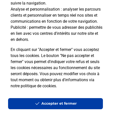
Comment La Poste participe-t-elle
suivre la navigation.
à votre sécurité au quotidien ?
Analyse et personnalisation
: analyser les parcours
clients et personnaliser en temps réel nos sites et
communications en fonction de votre navigation.
Puis-je passer mon code de la route
Publicité
: permettre de vous adresser des publicités
avec La Poste et sous quelles
en lien avec vos centres d’intérêts sur notre site et
conditions ?
en dehors.
En cliquant sur "Accepter et fermer" vous acceptez
tous les cookies. Le bouton "Ne pas accepter et
fermer" vous permet d'indiquer votre refus et seuls
Localiser
Liste
les cookies nécessaires au fonctionnement du site
seront déposés. Vous pouvez modifier vos choix à
tout moment ou obtenir plus d'informations via
notre politique de cookies
.
Plan du site
Accessibilité : partiellement conforme
Accepter et fermer