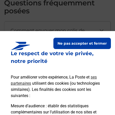
Questions fréquemment
posées
Comment envoyer mon colis de
chez moi ?
Ne pas accepter et fermer
Le respect de votre vie privée,
Est-il possible d’acheter un
notre priorité
emballage directement depuis un
bureau de Poste ?
Pour améliorer votre expérience, La Poste et
ses
partenaires
utilisent des cookies (ou technologies
Comment demander une
similaires). Les finalités des cookies sont les
modification de livraison ?
suivantes :
Mesure d’audience
: établir des statistiques
complémentaires sur l’utilisation de nos sites et