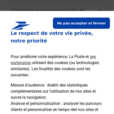
Comment envoyer mon colis de
chez moi ?
Ne pas accepter et fermer
Le respect de votre vie privée,
Est-il possible d’acheter un
notre priorité
emballage directement depuis un
bureau de Poste ?
Pour améliorer votre expérience, La Poste et
ses
partenaires
utilisent des cookies (ou technologies
Comment demander une
similaires). Les finalités des cookies sont les
modification de livraison ?
suivantes :
Mesure d’audience
: établir des statistiques
complémentaires sur l’utilisation de nos sites et
Comment La Poste participe-t-elle
suivre la navigation.
à votre sécurité au quotidien ?
Analyse et personnalisation
: analyser les parcours
clients et personnaliser en temps réel nos sites et