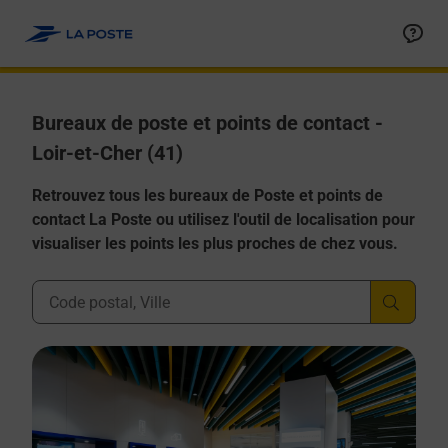
Allez au contenu
Afficher ou masquer la réponse
Afficher ou masquer la réponse
Afficher ou masquer la réponse
Afficher ou masquer la réponse
Afficher ou masquer la réponse
Bureaux de poste et points de contact -
Loir-et-Cher (41)
Retrouvez tous les bureaux de Poste et points de
contact La Poste ou utilisez l'outil de localisation pour
visualiser les points les plus proches de chez vous.
Ville, Département, Code Postal