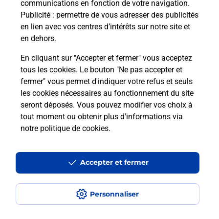
communications en fonction de votre navigation.
Puis-je passer mon code de la route
Publicité
: permettre de vous adresser des publicités
avec La Poste et sous quelles
en lien avec vos centres d’intérêts sur notre site et
conditions ?
en dehors.
En cliquant sur "Accepter et fermer" vous acceptez
tous les cookies. Le bouton "Ne pas accepter et
fermer" vous permet d'indiquer votre refus et seuls
Localiser
Liste
Loir-et-Cher
les cookies nécessaires au fonctionnement du site
seront déposés. Vous pouvez modifier vos choix à
tout moment ou obtenir plus d'informations via
notre politique de cookies
.
Plan du site
Accessibilité : partiellement conforme
Accepter et fermer
Conditions contractuelles
Personnaliser
Mentions légales