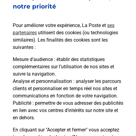
notre priorité
Est-il possible d’acheter un
emballage directement depuis un
bureau de Poste ?
Pour améliorer votre expérience, La Poste et
ses
partenaires
utilisent des cookies (ou technologies
similaires). Les finalités des cookies sont les
Comment demander une
suivantes :
modification de livraison ?
Mesure d’audience
: établir des statistiques
complémentaires sur l’utilisation de nos sites et
suivre la navigation.
Comment La Poste participe-t-elle
Analyse et personnalisation
: analyser les parcours
à votre sécurité au quotidien ?
clients et personnaliser en temps réel nos sites et
communications en fonction de votre navigation.
Publicité
: permettre de vous adresser des publicités
Puis-je passer mon code de la route
en lien avec vos centres d’intérêts sur notre site et
avec La Poste et sous quelles
en dehors.
conditions ?
En cliquant sur "Accepter et fermer" vous acceptez