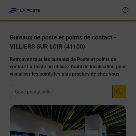
Allez au contenu
Afficher ou masquer la réponse
Afficher ou masquer la réponse
Afficher ou masquer la réponse
Afficher ou masquer la réponse
Afficher ou masquer la réponse
Bureaux de poste et points de contact -
VILLIERS SUR LOIR (41100)
Retrouvez tous les bureaux de Poste et points de
contact La Poste ou utilisez l'outil de localisation pour
visualiser les points les plus proches de chez vous.
Ville, Département, Code Postal