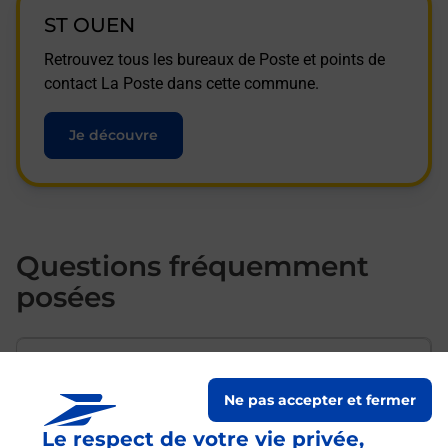
ST OUEN
Retrouvez tous les bureaux de Poste et points de
contact La Poste dans cette commune.
Je découvre
Questions fréquemment
posées
Comment envoyer mon colis de
chez moi ?
Ne pas accepter et fermer
Le respect de votre vie privée,