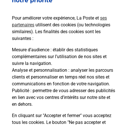
notre priorité
emballage directement depuis un
bureau de Poste ?
Pour améliorer votre expérience, La Poste et
ses
partenaires
utilisent des cookies (ou technologies
Comment demander une
similaires). Les finalités des cookies sont les
modification de livraison ?
suivantes :
Mesure d’audience
: établir des statistiques
complémentaires sur l’utilisation de nos sites et
Comment La Poste participe-t-elle
suivre la navigation.
à votre sécurité au quotidien ?
Analyse et personnalisation
: analyser les parcours
clients et personnaliser en temps réel nos sites et
communications en fonction de votre navigation.
Puis-je passer mon code de la route
Publicité
: permettre de vous adresser des publicités
avec La Poste et sous quelles
en lien avec vos centres d’intérêts sur notre site et
conditions ?
en dehors.
En cliquant sur "Accepter et fermer" vous acceptez
tous les cookies. Le bouton "Ne pas accepter et