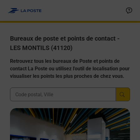
Allez au contenu
Afficher ou masquer la réponse
Afficher ou masquer la réponse
Afficher ou masquer la réponse
Afficher ou masquer la réponse
Afficher ou masquer la réponse
Bureaux de poste et points de contact -
LES MONTILS (41120)
Retrouvez tous les bureaux de Poste et points de
contact La Poste ou utilisez l'outil de localisation pour
visualiser les points les plus proches de chez vous.
Ville, Département, Code Postal