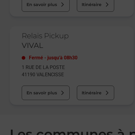
En savoir plus
Itinéraire
Le lien s'ouvre dans un nouvel onglet
Relais Pickup
VIVAL
Fermé
-
jusqu'à
08h30
1 RUE DE LA POSTE
41190
VALENCISSE
En savoir plus
Itinéraire
Les communes à p