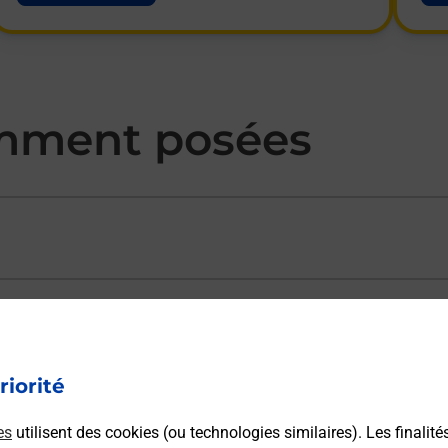
mment posées
ectement depuis un bureau de Poste ?
riorité
vraison ?
es
utilisent des cookies (ou technologies similaires). Les finalité