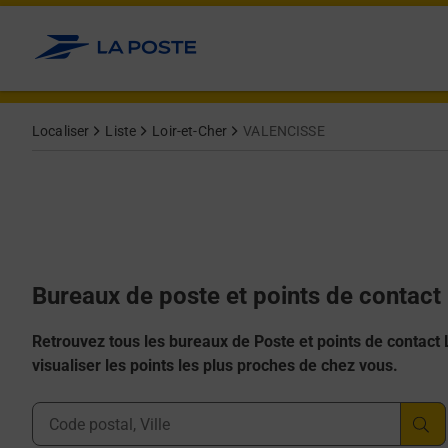
Allez au contenu
Afficher ou masquer la réponse
Afficher ou masquer la réponse
Afficher ou masquer la réponse
Afficher ou masquer la réponse
Afficher ou masquer la réponse
Localiser
Liste
Loir-et-Cher
VALENCISSE
Bureaux de poste et points de contac
Retrouvez tous les bureaux de Poste et points de contact La
visualiser les points les plus proches de chez vous.
Ville, Département, Code Postal