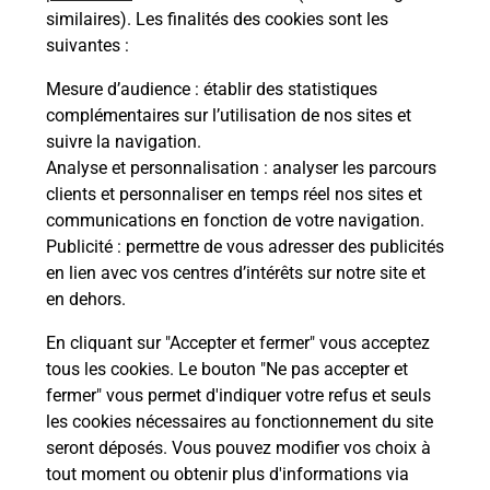
Comment demander une
similaires). Les finalités des cookies sont les
modification de livraison ?
suivantes :
Mesure d’audience
: établir des statistiques
complémentaires sur l’utilisation de nos sites et
Comment La Poste participe-t-elle
suivre la navigation.
à votre sécurité au quotidien ?
Analyse et personnalisation
: analyser les parcours
clients et personnaliser en temps réel nos sites et
communications en fonction de votre navigation.
Puis-je passer mon code de la route
Publicité
: permettre de vous adresser des publicités
avec La Poste et sous quelles
en lien avec vos centres d’intérêts sur notre site et
conditions ?
en dehors.
En cliquant sur "Accepter et fermer" vous acceptez
tous les cookies. Le bouton "Ne pas accepter et
fermer" vous permet d'indiquer votre refus et seuls
Localiser
Liste
Loir-et-Cher
CHATEAUVIEUX
les cookies nécessaires au fonctionnement du site
seront déposés. Vous pouvez modifier vos choix à
tout moment ou obtenir plus d'informations via