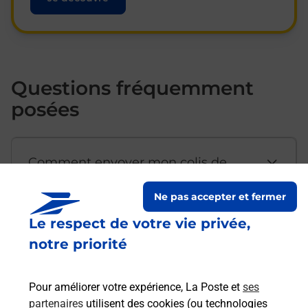
Questions fréquemment
posées
Comment envoyer mon colis de
chez moi ?
Ne pas accepter et fermer
Le respect de votre vie privée,
Est-il possible d’acheter un
notre priorité
emballage directement depuis un
bureau de Poste ?
Pour améliorer votre expérience, La Poste et
ses
partenaires
utilisent des cookies (ou technologies