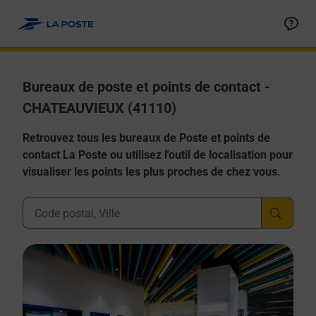
Allez au contenu
Afficher ou masquer la réponse
Afficher ou masquer la réponse
Afficher ou masquer la réponse
Afficher ou masquer la réponse
Afficher ou masquer la réponse
Bureaux de poste et points de contact -
CHATEAUVIEUX (41110)
Retrouvez tous les bureaux de Poste et points de
contact La Poste ou utilisez l'outil de localisation pour
visualiser les points les plus proches de chez vous.
Ville, Département, Code Postal