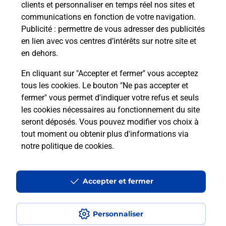
clients et personnaliser en temps réel nos sites et
communications en fonction de votre navigation.
Puis-je passer mon code de la route
Publicité
: permettre de vous adresser des publicités
avec La Poste et sous quelles
en lien avec vos centres d’intérêts sur notre site et
conditions ?
en dehors.
En cliquant sur "Accepter et fermer" vous acceptez
tous les cookies. Le bouton "Ne pas accepter et
fermer" vous permet d'indiquer votre refus et seuls
Localiser
Liste
Loir-et-Cher
VILLEDIEU LE CHATEAU
les cookies nécessaires au fonctionnement du site
seront déposés. Vous pouvez modifier vos choix à
tout moment ou obtenir plus d'informations via
notre politique de cookies
.
Plan du site
Accessibilité : partiellement conforme
Accepter et fermer
Conditions contractuelles
Personnaliser
Mentions légales