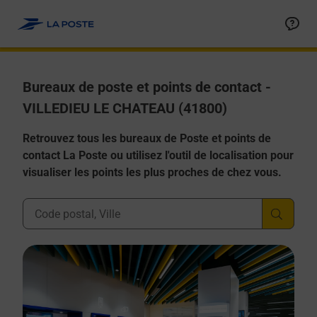
Allez au contenu
Afficher ou masquer la réponse
Afficher ou masquer la réponse
Afficher ou masquer la réponse
Afficher ou masquer la réponse
Afficher ou masquer la réponse
Bureaux de poste et points de contact -
VILLEDIEU LE CHATEAU (41800)
Retrouvez tous les bureaux de Poste et points de
contact La Poste ou utilisez l'outil de localisation pour
visualiser les points les plus proches de chez vous.
Ville, Département, Code Postal