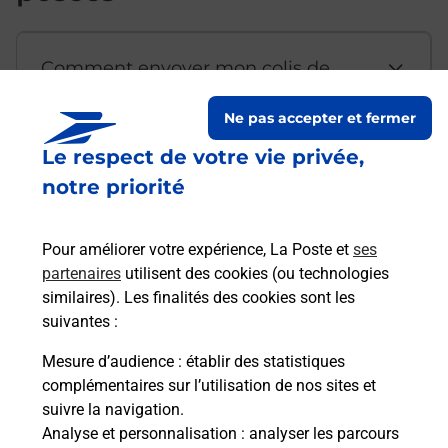
Comment envoyer mon colis de
chez moi ?
Ne pas accepter et fermer
Le respect de votre vie privée,
Est-il possible d’acheter un
notre priorité
emballage directement depuis un
bureau de Poste ?
Pour améliorer votre expérience, La Poste et
ses
partenaires
utilisent des cookies (ou technologies
Comment demander une
similaires). Les finalités des cookies sont les
modification de livraison ?
suivantes :
Mesure d’audience
: établir des statistiques
complémentaires sur l’utilisation de nos sites et
Comment La Poste participe-t-elle
suivre la navigation.
à votre sécurité au quotidien ?
Analyse et personnalisation
: analyser les parcours