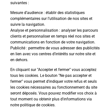
modification de livraison ?
suivantes :
Mesure d’audience
: établir des statistiques
complémentaires sur l’utilisation de nos sites et
Comment La Poste participe-t-elle
suivre la navigation.
à votre sécurité au quotidien ?
Analyse et personnalisation
: analyser les parcours
clients et personnaliser en temps réel nos sites et
communications en fonction de votre navigation.
Puis-je passer mon code de la route
Publicité
: permettre de vous adresser des publicités
avec La Poste et sous quelles
en lien avec vos centres d’intérêts sur notre site et
conditions ?
en dehors.
En cliquant sur "Accepter et fermer" vous acceptez
tous les cookies. Le bouton "Ne pas accepter et
fermer" vous permet d'indiquer votre refus et seuls
Localiser
Liste
Loir-et-Cher
BRACIEUX
les cookies nécessaires au fonctionnement du site
seront déposés. Vous pouvez modifier vos choix à
tout moment ou obtenir plus d'informations via
notre politique de cookies
.