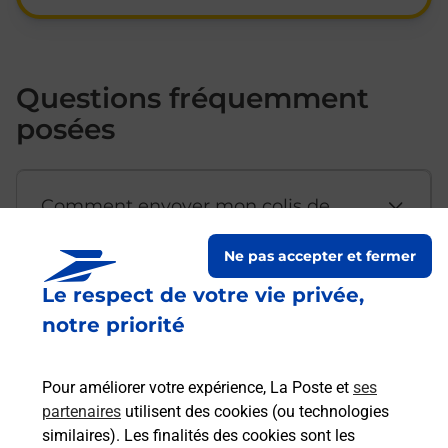
Questions fréquemment
posées
Comment envoyer mon colis de
chez moi ?
Ne pas accepter et fermer
Le respect de votre vie privée,
Est-il possible d’acheter un
notre priorité
emballage directement depuis un
bureau de Poste ?
Pour améliorer votre expérience, La Poste et
ses
partenaires
utilisent des cookies (ou technologies
Comment demander une
similaires). Les finalités des cookies sont les