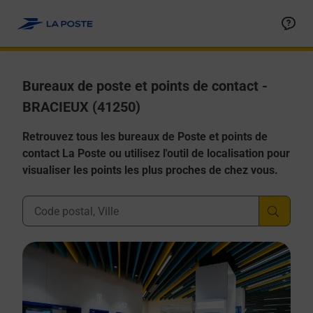
Allez au contenu
Afficher ou masquer la réponse
Afficher ou masquer la réponse
Afficher ou masquer la réponse
Afficher ou masquer la réponse
Afficher ou masquer la réponse
Bureaux de poste et points de contact -
BRACIEUX (41250)
Retrouvez tous les bureaux de Poste et points de
contact La Poste ou utilisez l'outil de localisation pour
visualiser les points les plus proches de chez vous.
Ville, Département, Code Postal