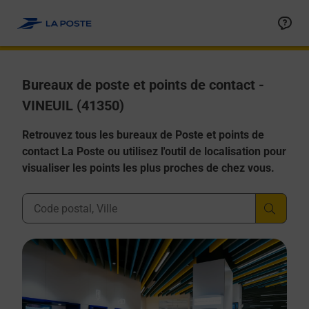
Allez au contenu
Afficher ou masquer la réponse
Afficher ou masquer la réponse
Afficher ou masquer la réponse
Afficher ou masquer la réponse
Afficher ou masquer la réponse
Bureaux de poste et points de contact -
VINEUIL (41350)
Retrouvez tous les bureaux de Poste et points de
contact La Poste ou utilisez l'outil de localisation pour
visualiser les points les plus proches de chez vous.
Ville, Département, Code Postal