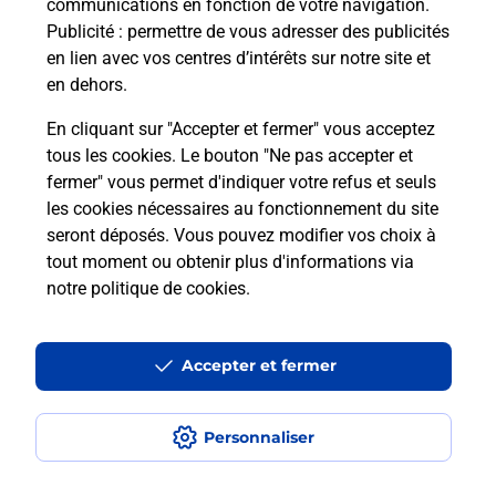
communications en fonction de votre navigation.
Puis-je passer mon code de la route
Publicité
: permettre de vous adresser des publicités
avec La Poste et sous quelles
en lien avec vos centres d’intérêts sur notre site et
conditions ?
en dehors.
En cliquant sur "Accepter et fermer" vous acceptez
tous les cookies. Le bouton "Ne pas accepter et
fermer" vous permet d'indiquer votre refus et seuls
Localiser
Liste
Loir-et-Cher
VINEUIL
les cookies nécessaires au fonctionnement du site
seront déposés. Vous pouvez modifier vos choix à
tout moment ou obtenir plus d'informations via
notre politique de cookies
.
Plan du site
Accessibilité : partiellement conforme
Accepter et fermer
Conditions contractuelles
Personnaliser
Mentions légales