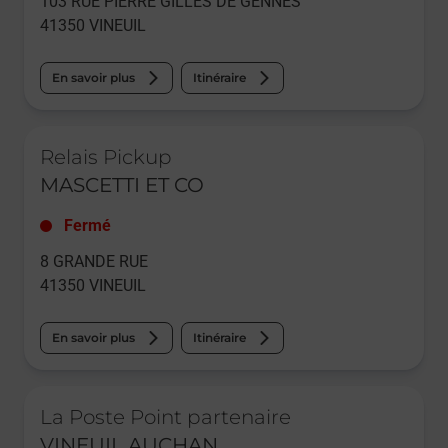
103 RUE PIERRE GILLES DE GENNES
41350
VINEUIL
En savoir plus
Itinéraire
Le lien s'ouvre dans un nouvel onglet
Relais Pickup
MASCETTI ET CO
Fermé
8 GRANDE RUE
41350
VINEUIL
En savoir plus
Itinéraire
Le lien s'ouvre dans un nouvel onglet
La Poste Point partenaire
VINEUIL AUCHAN