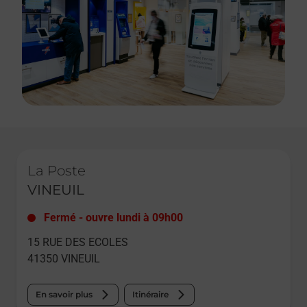
Le lien s'ouvre dans un nouvel onglet
La Poste
VINEUIL
Fermé
-
ouvre lundi à
09h00
15 RUE DES ECOLES
41350
VINEUIL
En savoir plus
Itinéraire