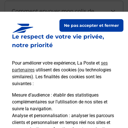
Comment envoyer mon colis de
chez moi ?
Ne pas accepter et fermer
Le respect de votre vie privée,
Est-il possible d’acheter un
notre priorité
emballage directement depuis un
bureau de Poste ?
Pour améliorer votre expérience, La Poste et
ses
partenaires
utilisent des cookies (ou technologies
Comment demander une
similaires). Les finalités des cookies sont les
modification de livraison ?
suivantes :
Mesure d’audience
: établir des statistiques
complémentaires sur l’utilisation de nos sites et
Comment La Poste participe-t-elle
suivre la navigation.
à votre sécurité au quotidien ?
Analyse et personnalisation
: analyser les parcours
clients et personnaliser en temps réel nos sites et