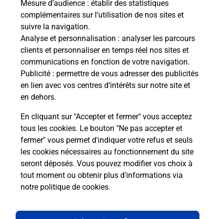
Mesure d’audience
: établir des statistiques
complémentaires sur l’utilisation de nos sites et
Comment La Poste participe-t-elle
suivre la navigation.
à votre sécurité au quotidien ?
Analyse et personnalisation
: analyser les parcours
clients et personnaliser en temps réel nos sites et
communications en fonction de votre navigation.
Puis-je passer mon code de la route
Publicité
: permettre de vous adresser des publicités
avec La Poste et sous quelles
en lien avec vos centres d’intérêts sur notre site et
conditions ?
en dehors.
En cliquant sur "Accepter et fermer" vous acceptez
tous les cookies. Le bouton "Ne pas accepter et
fermer" vous permet d'indiquer votre refus et seuls
Localiser
Liste
Pyrénées-Orientales
les cookies nécessaires au fonctionnement du site
seront déposés. Vous pouvez modifier vos choix à
tout moment ou obtenir plus d'informations via
notre politique de cookies
.
Plan du site