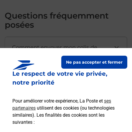
Questions fréquemment
posées
Comment envoyer mon colis de
chez moi ?
Ne pas accepter et fermer
Le respect de votre vie privée,
Est-il possible d’acheter un
notre priorité
emballage directement depuis un
bureau de Poste ?
Pour améliorer votre expérience, La Poste et
ses
partenaires
utilisent des cookies (ou technologies
Comment demander une
similaires). Les finalités des cookies sont les
modification de livraison ?
suivantes :