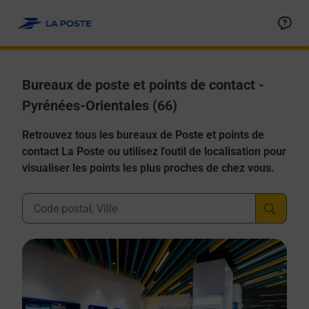
Allez au contenu
Afficher ou masquer la réponse
Afficher ou masquer la réponse
Afficher ou masquer la réponse
Afficher ou masquer la réponse
Afficher ou masquer la réponse
Bureaux de poste et points de contact -
Pyrénées-Orientales (66)
Retrouvez tous les bureaux de Poste et points de
contact La Poste ou utilisez l'outil de localisation pour
visualiser les points les plus proches de chez vous.
Ville, Département, Code Postal