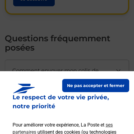
Questions fréquemment
posées
Comment envoyer mon colis de
chez moi ?
Ne pas accepter et fermer
Le respect de votre vie privée,
Est-il possible d’acheter un
notre priorité
emballage directement depuis un
bureau de Poste ?
Pour améliorer votre expérience, La Poste et
ses
partenaires
utilisent des cookies (ou technologies