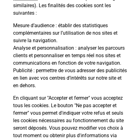
Comment demander une
similaires). Les finalités des cookies sont les
modification de livraison ?
suivantes :
Mesure d’audience
: établir des statistiques
complémentaires sur l’utilisation de nos sites et
Comment La Poste participe-t-elle
suivre la navigation.
à votre sécurité au quotidien ?
Analyse et personnalisation
: analyser les parcours
clients et personnaliser en temps réel nos sites et
communications en fonction de votre navigation.
Puis-je passer mon code de la route
Publicité
: permettre de vous adresser des publicités
avec La Poste et sous quelles
en lien avec vos centres d’intérêts sur notre site et
conditions ?
en dehors.
En cliquant sur "Accepter et fermer" vous acceptez
tous les cookies. Le bouton "Ne pas accepter et
fermer" vous permet d'indiquer votre refus et seuls
Localiser
Liste
Pyrénées-Orientales
ESTAVAR
les cookies nécessaires au fonctionnement du site
seront déposés. Vous pouvez modifier vos choix à
tout moment ou obtenir plus d'informations via