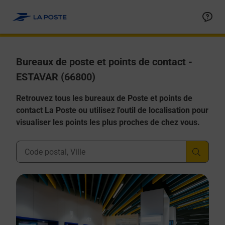
Allez au contenu
Afficher ou masquer la réponse
Afficher ou masquer la réponse
Afficher ou masquer la réponse
Afficher ou masquer la réponse
Afficher ou masquer la réponse
Bureaux de poste et points de contact -
ESTAVAR (66800)
Retrouvez tous les bureaux de Poste et points de
contact La Poste ou utilisez l'outil de localisation pour
visualiser les points les plus proches de chez vous.
Ville, Département, Code Postal