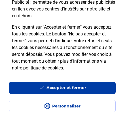
Puis-je passer mon code de la route
Publicité
: permettre de vous adresser des publicités
avec La Poste et sous quelles
en lien avec vos centres d’intérêts sur notre site et
conditions ?
en dehors.
En cliquant sur "Accepter et fermer" vous acceptez
tous les cookies. Le bouton "Ne pas accepter et
fermer" vous permet d'indiquer votre refus et seuls
Localiser
Liste
Pyrénées-Orientales
LA LLAGONNE
les cookies nécessaires au fonctionnement du site
seront déposés. Vous pouvez modifier vos choix à
tout moment ou obtenir plus d'informations via
notre politique de cookies
.
Plan du site
Accessibilité : partiellement conforme
Accepter et fermer
Conditions contractuelles
Personnaliser
Mentions légales
Données personnelles et cookies