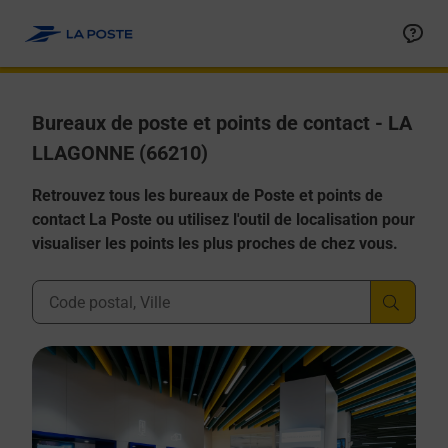
Allez au contenu
Afficher ou masquer la réponse
Afficher ou masquer la réponse
Afficher ou masquer la réponse
Afficher ou masquer la réponse
Afficher ou masquer la réponse
Bureaux de poste et points de contact - LA
LLAGONNE (66210)
Retrouvez tous les bureaux de Poste et points de
contact La Poste ou utilisez l'outil de localisation pour
visualiser les points les plus proches de chez vous.
Ville, Département, Code Postal