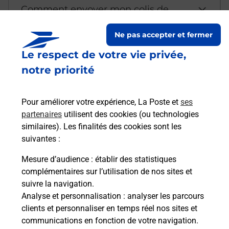
Comment envoyer mon colis de
chez moi ?
Ne pas accepter et fermer
Le respect de votre vie privée,
Est-il possible d’acheter un
notre priorité
emballage directement depuis un
bureau de Poste ?
Pour améliorer votre expérience, La Poste et
ses
partenaires
utilisent des cookies (ou technologies
Comment demander une
similaires). Les finalités des cookies sont les
modification de livraison ?
suivantes :
Mesure d’audience
: établir des statistiques
complémentaires sur l’utilisation de nos sites et
Comment La Poste participe-t-elle
suivre la navigation.
à votre sécurité au quotidien ?
Analyse et personnalisation
: analyser les parcours
clients et personnaliser en temps réel nos sites et
communications en fonction de votre navigation.