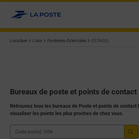
Allez au contenu
Afficher ou masquer la réponse
Afficher ou masquer la réponse
Afficher ou masquer la réponse
Afficher ou masquer la réponse
Afficher ou masquer la réponse
Localiser
Liste
Pyrénées-Orientales
ESTAGEL
Bureaux de poste et points de contac
Retrouvez tous les bureaux de Poste et points de contact La
visualiser les points les plus proches de chez vous.
Ville, Département, Code Postal