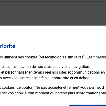
ectement depuis un bureau de Poste ?
riorité
vraison ?
es
utilisent des cookies (ou technologies similaires). Les finalité
es sur l’utilisation de nos sites et suivre la navigation.
sécurité au quotidien ?
s et personnaliser en temps réel nos sites et communications en 
n avec vos centres d’intérêts sur notre site et en dehors.
 Poste et sous quelles conditions ?
s cookies. Le bouton "Ne pas accepter et fermer" vous permet d'i
fier vos choix à tout moment ou obtenir plus d'informations vi