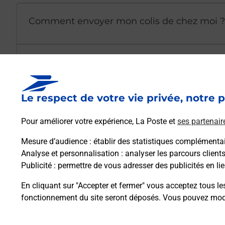
Comment envoyer mon colis de chez moi ?
Est-il possible d’acheter un emballage dir
Le respect de votre vie privée, notre p
Comment demander une modification de li
Pour améliorer votre expérience, La Poste et
ses partenair
Mesure d’audience
: établir des statistiques complémentair
Comment La Poste participe-t-elle à votre 
Analyse et personnalisation
: analyser les parcours client
Publicité
: permettre de vous adresser des publicités en lie
Puis-je passer mon code de la route avec La
En cliquant sur "Accepter et fermer" vous acceptez tous le
fonctionnement du site seront déposés. Vous pouvez modi