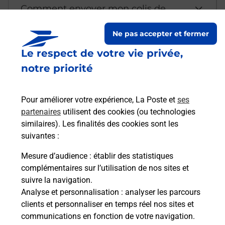
Comment envoyer mon colis de
chez moi ?
Ne pas accepter et fermer
Le respect de votre vie privée,
Est-il possible d’acheter un
notre priorité
emballage directement depuis un
bureau de Poste ?
Pour améliorer votre expérience, La Poste et
ses
partenaires
utilisent des cookies (ou technologies
Comment demander une
similaires). Les finalités des cookies sont les
modification de livraison ?
suivantes :
Mesure d’audience
: établir des statistiques
complémentaires sur l’utilisation de nos sites et
Comment La Poste participe-t-elle
suivre la navigation.
à votre sécurité au quotidien ?
Analyse et personnalisation
: analyser les parcours
clients et personnaliser en temps réel nos sites et
communications en fonction de votre navigation.