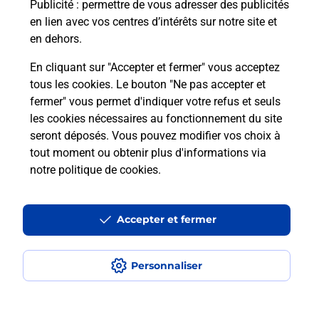
Puis-je passer mon code de la route
Publicité
: permettre de vous adresser des publicités
avec La Poste et sous quelles
en lien avec vos centres d’intérêts sur notre site et
conditions ?
en dehors.
En cliquant sur "Accepter et fermer" vous acceptez
tous les cookies. Le bouton "Ne pas accepter et
fermer" vous permet d'indiquer votre refus et seuls
Localiser
Liste
Haute-Loire
les cookies nécessaires au fonctionnement du site
seront déposés. Vous pouvez modifier vos choix à
tout moment ou obtenir plus d'informations via
notre politique de cookies
.
Plan du site
Accessibilité : partiellement conforme
Accepter et fermer
Conditions contractuelles
Personnaliser
Mentions légales
Données personnelles et cookies