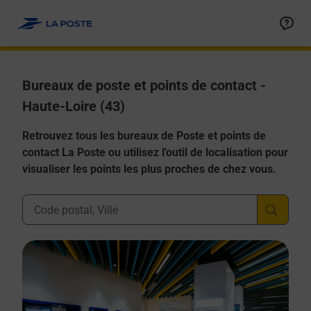
Allez au contenu
Afficher ou masquer la réponse
Afficher ou masquer la réponse
Afficher ou masquer la réponse
Afficher ou masquer la réponse
Afficher ou masquer la réponse
Bureaux de poste et points de contact -
Haute-Loire (43)
Retrouvez tous les bureaux de Poste et points de
contact La Poste ou utilisez l'outil de localisation pour
visualiser les points les plus proches de chez vous.
Ville, Département, Code Postal