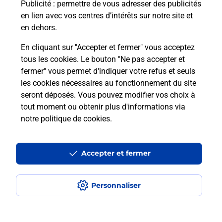
Puis-je passer mon code de la route
Publicité
: permettre de vous adresser des publicités
avec La Poste et sous quelles
en lien avec vos centres d’intérêts sur notre site et
conditions ?
en dehors.
En cliquant sur "Accepter et fermer" vous acceptez
tous les cookies. Le bouton "Ne pas accepter et
fermer" vous permet d'indiquer votre refus et seuls
Localiser
Liste
Haute-Loire
TIRANGES
les cookies nécessaires au fonctionnement du site
seront déposés. Vous pouvez modifier vos choix à
tout moment ou obtenir plus d'informations via
notre politique de cookies
.
Plan du site
Accessibilité : partiellement conforme
Accepter et fermer
Conditions contractuelles
Personnaliser
Mentions légales
Données personnelles et cookies