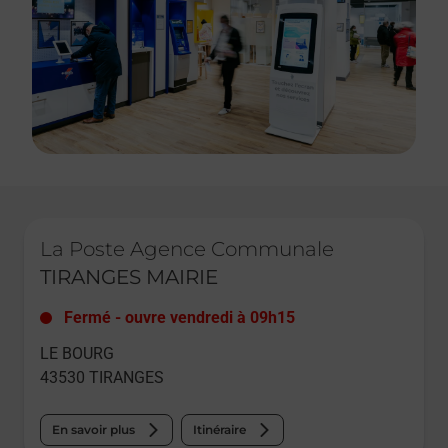
Le lien s'ouvre dans un nouvel onglet
La Poste Agence Communale
TIRANGES MAIRIE
Fermé
-
ouvre vendredi à
09h15
LE BOURG
43530
TIRANGES
En savoir plus
Itinéraire