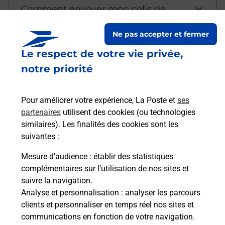
Comment envoyer mon colis de
chez moi ?
Ne pas accepter et fermer
Le respect de votre vie privée,
Est-il possible d’acheter un
notre priorité
emballage directement depuis un
bureau de Poste ?
Pour améliorer votre expérience, La Poste et
ses
partenaires
utilisent des cookies (ou technologies
Comment demander une
similaires). Les finalités des cookies sont les
modification de livraison ?
suivantes :
Mesure d’audience
: établir des statistiques
complémentaires sur l’utilisation de nos sites et
Comment La Poste participe-t-elle
suivre la navigation.
à votre sécurité au quotidien ?
Analyse et personnalisation
: analyser les parcours
clients et personnaliser en temps réel nos sites et
communications en fonction de votre navigation.