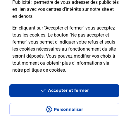
Puis-je passer mon code de la route
Publicité
: permettre de vous adresser des publicités
avec La Poste et sous quelles
en lien avec vos centres d’intérêts sur notre site et
conditions ?
en dehors.
En cliquant sur "Accepter et fermer" vous acceptez
tous les cookies. Le bouton "Ne pas accepter et
fermer" vous permet d'indiquer votre refus et seuls
Localiser
Liste
Haute-Loire
SOLIGNAC SUR LOIRE
les cookies nécessaires au fonctionnement du site
seront déposés. Vous pouvez modifier vos choix à
tout moment ou obtenir plus d'informations via
notre politique de cookies
.
Plan du site
Accessibilité : partiellement conforme
Accepter et fermer
Conditions contractuelles
Personnaliser
Mentions légales
Données personnelles et cookies