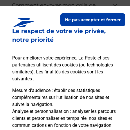
Comment envoyer mon colis de
chez moi ?
Ne pas accepter et fermer
Le respect de votre vie privée,
Est-il possible d’acheter un
notre priorité
emballage directement depuis un
bureau de Poste ?
Pour améliorer votre expérience, La Poste et
ses
partenaires
utilisent des cookies (ou technologies
Comment demander une
similaires). Les finalités des cookies sont les
modification de livraison ?
suivantes :
Mesure d’audience
: établir des statistiques
complémentaires sur l’utilisation de nos sites et
Comment La Poste participe-t-elle
suivre la navigation.
à votre sécurité au quotidien ?
Analyse et personnalisation
: analyser les parcours
clients et personnaliser en temps réel nos sites et
communications en fonction de votre navigation.