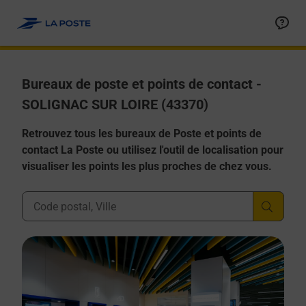
Allez au contenu
Afficher ou masquer la réponse
Afficher ou masquer la réponse
Afficher ou masquer la réponse
Afficher ou masquer la réponse
Afficher ou masquer la réponse
Bureaux de poste et points de contact -
SOLIGNAC SUR LOIRE (43370)
Retrouvez tous les bureaux de Poste et points de
contact La Poste ou utilisez l'outil de localisation pour
visualiser les points les plus proches de chez vous.
Ville, Département, Code Postal