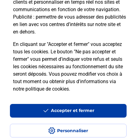
clients et personnaliser en temps réel nos sites et
communications en fonction de votre navigation.
Puis-je passer mon code de la route
Publicité
: permettre de vous adresser des publicités
avec La Poste et sous quelles
en lien avec vos centres d’intérêts sur notre site et
conditions ?
en dehors.
En cliquant sur "Accepter et fermer" vous acceptez
tous les cookies. Le bouton "Ne pas accepter et
fermer" vous permet d'indiquer votre refus et seuls
Localiser
Liste
Haute-Loire
BRIOUDE
les cookies nécessaires au fonctionnement du site
seront déposés. Vous pouvez modifier vos choix à
tout moment ou obtenir plus d'informations via
notre politique de cookies
.
Plan du site
Accessibilité : partiellement conforme
Accepter et fermer
Conditions contractuelles
Personnaliser
Mentions légales