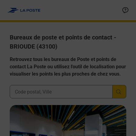
Allez au contenu
Afficher ou masquer la réponse
Afficher ou masquer la réponse
Afficher ou masquer la réponse
Afficher ou masquer la réponse
Afficher ou masquer la réponse
Bureaux de poste et points de contact -
BRIOUDE (43100)
Retrouvez tous les bureaux de Poste et points de
contact La Poste ou utilisez l'outil de localisation pour
visualiser les points les plus proches de chez vous.
Ville, Département, Code Postal