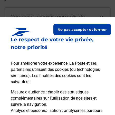
Comment envoyer mon colis de
chez moi ?
Ne pas accepter et fermer
Le respect de votre vie privée,
Est-il possible d’acheter un
notre priorité
emballage directement depuis un
bureau de Poste ?
Pour améliorer votre expérience, La Poste et
ses
partenaires
utilisent des cookies (ou technologies
Comment demander une
similaires). Les finalités des cookies sont les
modification de livraison ?
suivantes :
Mesure d’audience
: établir des statistiques
complémentaires sur l’utilisation de nos sites et
Comment La Poste participe-t-elle
suivre la navigation.
à votre sécurité au quotidien ?
Analyse et personnalisation
: analyser les parcours