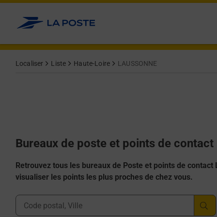
Allez au contenu
Afficher ou masquer la réponse
Afficher ou masquer la réponse
Afficher ou masquer la réponse
Afficher ou masquer la réponse
Afficher ou masquer la réponse
Localiser
Liste
Haute-Loire
LAUSSONNE
Bureaux de poste et points de conta
Retrouvez tous les bureaux de Poste et points de contact La
visualiser les points les plus proches de chez vous.
Ville, Département, Code Postal