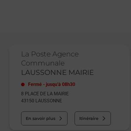
Le lien s'ouvre dans un nouvel onglet
La Poste Agence
Communale
LAUSSONNE MAIRIE
Fermé
-
jusqu'à
08h30
8 PLACE DE LA MAIRIE
43150
LAUSSONNE
En savoir plus
Itinéraire