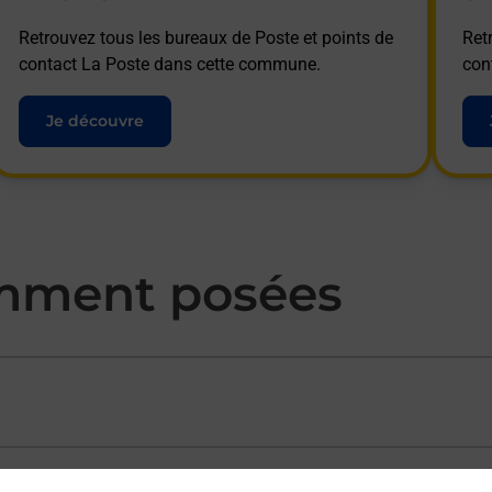
Retrouvez tous les bureaux de Poste et points de
Ret
contact La Poste dans cette commune.
con
Je découvre
mment posées
ectement depuis un bureau de Poste ?