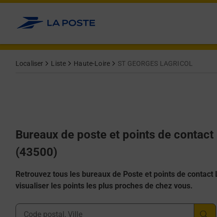
Allez au contenu
Afficher ou masquer la réponse
Afficher ou masquer la réponse
Afficher ou masquer la réponse
Afficher ou masquer la réponse
Afficher ou masquer la réponse
Localiser
Liste
Haute-Loire
ST GEORGES LAGRICOL
Bureaux de poste et points de conta
(43500)
Retrouvez tous les bureaux de Poste et points de contact La
visualiser les points les plus proches de chez vous.
Ville, Département, Code Postal