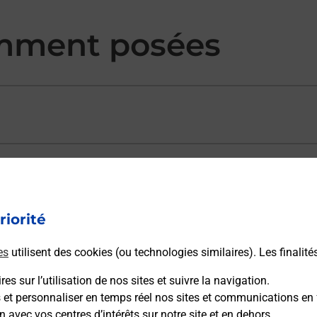
mment posées
ectement depuis un bureau de Poste ?
riorité
vraison ?
es
utilisent des cookies (ou technologies similaires). Les finalité
es sur l’utilisation de nos sites et suivre la navigation.
sécurité au quotidien ?
s et personnaliser en temps réel nos sites et communications en 
n avec vos centres d’intérêts sur notre site et en dehors.