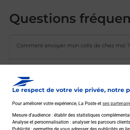
Questions fréque
Comment envoyer mon colis de chez moi ?
Est-il possible d’acheter un emballage dir
Le respect de votre vie privée, notre p
Comment demander une modification de li
Pour améliorer votre expérience, La Poste et
ses partenair
Mesure d’audience
: établir des statistiques complémentair
Comment La Poste participe-t-elle à votre 
Analyse et personnalisation
: analyser les parcours client
Publicité
: permettre de vous adresser des publicités en lie