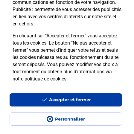
communications en fonction de votre navigation.
Puis-je passer mon code de la route
Publicité
: permettre de vous adresser des publicités
avec La Poste et sous quelles
en lien avec vos centres d’intérêts sur notre site et
conditions ?
en dehors.
En cliquant sur "Accepter et fermer" vous acceptez
tous les cookies. Le bouton "Ne pas accepter et
fermer" vous permet d'indiquer votre refus et seuls
Localiser
Liste
Landes
les cookies nécessaires au fonctionnement du site
seront déposés. Vous pouvez modifier vos choix à
tout moment ou obtenir plus d'informations via
notre politique de cookies
.
Plan du site
Accessibilité : partiellement conforme
Accepter et fermer
Conditions contractuelles
Personnaliser
Mentions légales