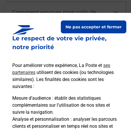
Comment envoyer mon colis de
chez moi ?
Ne pas accepter et fermer
Le respect de votre vie privée,
Est-il possible d’acheter un
notre priorité
emballage directement depuis un
bureau de Poste ?
Pour améliorer votre expérience, La Poste et
ses
partenaires
utilisent des cookies (ou technologies
Comment demander une
similaires). Les finalités des cookies sont les
modification de livraison ?
suivantes :
Mesure d’audience
: établir des statistiques
complémentaires sur l’utilisation de nos sites et
Comment La Poste participe-t-elle
suivre la navigation.
à votre sécurité au quotidien ?
Analyse et personnalisation
: analyser les parcours
clients et personnaliser en temps réel nos sites et