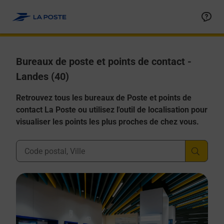
Allez au contenu
Afficher ou masquer la réponse
Afficher ou masquer la réponse
Afficher ou masquer la réponse
Afficher ou masquer la réponse
Afficher ou masquer la réponse
Bureaux de poste et points de contact -
Landes (40)
Retrouvez tous les bureaux de Poste et points de
contact La Poste ou utilisez l'outil de localisation pour
visualiser les points les plus proches de chez vous.
Ville, Département, Code Postal