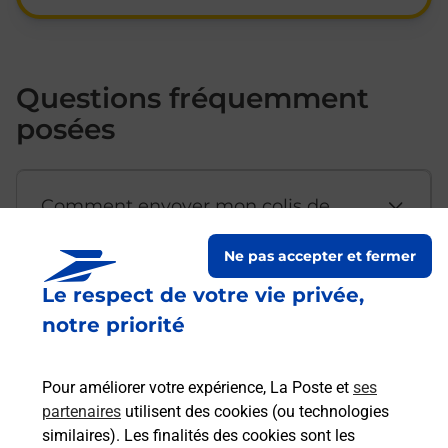
Questions fréquemment
posées
Comment envoyer mon colis de
chez moi ?
Ne pas accepter et fermer
Le respect de votre vie privée,
Est-il possible d’acheter un
notre priorité
emballage directement depuis un
bureau de Poste ?
Pour améliorer votre expérience, La Poste et
ses
partenaires
utilisent des cookies (ou technologies
Comment demander une
similaires). Les finalités des cookies sont les