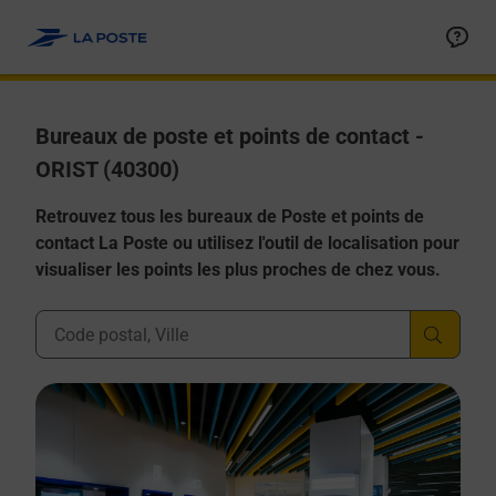
Allez au contenu
Afficher ou masquer la réponse
Afficher ou masquer la réponse
Afficher ou masquer la réponse
Afficher ou masquer la réponse
Afficher ou masquer la réponse
Bureaux de poste et points de contact -
ORIST (40300)
Retrouvez tous les bureaux de Poste et points de
contact La Poste ou utilisez l'outil de localisation pour
visualiser les points les plus proches de chez vous.
Ville, Département, Code Postal