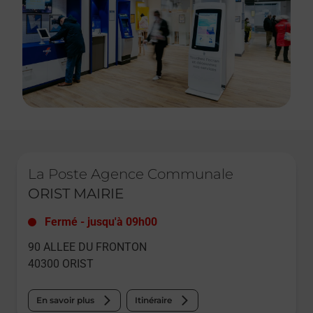
Le lien s'ouvre dans un nouvel onglet
La Poste Agence Communale
ORIST MAIRIE
Fermé
-
jusqu'à
09h00
90 ALLEE DU FRONTON
40300
ORIST
En savoir plus
Itinéraire