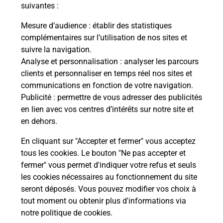
modification de livraison ?
suivantes :
Mesure d’audience
: établir des statistiques
complémentaires sur l’utilisation de nos sites et
Comment La Poste participe-t-elle
suivre la navigation.
à votre sécurité au quotidien ?
Analyse et personnalisation
: analyser les parcours
clients et personnaliser en temps réel nos sites et
communications en fonction de votre navigation.
Puis-je passer mon code de la route
Publicité
: permettre de vous adresser des publicités
avec La Poste et sous quelles
en lien avec vos centres d’intérêts sur notre site et
conditions ?
en dehors.
En cliquant sur "Accepter et fermer" vous acceptez
tous les cookies. Le bouton "Ne pas accepter et
fermer" vous permet d'indiquer votre refus et seuls
Localiser
Liste
Landes
ORIST
les cookies nécessaires au fonctionnement du site
seront déposés. Vous pouvez modifier vos choix à
tout moment ou obtenir plus d'informations via
notre politique de cookies
.